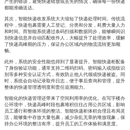
产生的错误，避免快递错放或丢失的情况，确保每一份快递
都能准确送达。
其次，智能快递收发系统大大缩短了快递处理时间。传统流
程中，快递包裹需要人工登记、分类和分发，耗费大量人力
和时间。而智能系统通过条码扫描和数据同步，能够瞬间识
别快递信息并自动匹配收件人，大幅提升了处理效率，缓解
了快递高峰期的压力，保证办公区域内的物流流转更加顺
畅。
此外，系统的安全性能也得到了显著提升。智能快递柜配备
了身份验证功能，通常支持二维码扫码、密码输入或指纹识
别等多种安全认证方式，有效防止他人代领或快递被盗。同
时，系统会自动记录取件日志，便于事后查询和管理，提升
整体的快递管理透明度和责任追溯能力。
智能化的快递管理还带来了空间利用率的优化。在写字楼办
公环境中，快递高峰时段包裹堆积往往占用公共区域，影响
员工通行和整体环境的整洁。智能快递柜体积合理且布局灵
活，能够集中存放大量包裹，减少杂乱无章的堆放现象，保
持办公环境的整洁有序，提升员工的工作体验和满意度。